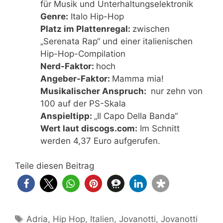
für Musik und Unterhaltungselektronik
Genre:
Italo Hip-Hop
Platz im Plattenregal:
zwischen
„Serenata Rap“ und einer italienischen
Hip-Hop-Compilation
Nerd-Faktor:
hoch
Angeber-Faktor:
Mamma mia!
Musikalischer Anspruch:
nur zehn von
100 auf der PS-Skala
Anspieltipp:
„Il Capo Della Banda“
Wert laut discogs.com:
Im Schnitt
werden 4,37 Euro aufgerufen.
Teile diesen Beitrag
Schlagwörter
Adria
,
Hip Hop
,
Italien
,
Jovanotti
,
Jovanotti