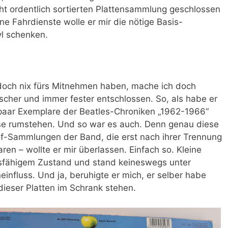
ht ordentlich sortierten Plattensammlung geschlossen
e Fahrdienste wolle er mir die nötige Basis-
yl schenken.
l doch nix fürs Mitnehmen haben, mache ich doch
scher und immer fester entschlossen. So, als habe er
 paar Exemplare der Beatles-Chroniken „1962-1966“
use rumstehen. Und so war es auch. Denn genau diese
of-Sammlungen der Band, die erst nach ihrer Trennung
en – wollte er mir überlassen. Einfach so. Kleine
ftsfähigem Zustand und stand keineswegs unter
nfluss. Und ja, beruhigte er mich, er selber habe
dieser Platten im Schrank stehen.